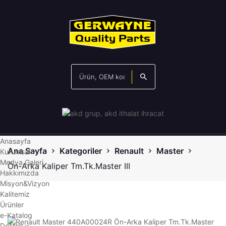
Anasayfa
Ana Sayfa
Kategoriler
Renault
Master
Kurumsal
Medya Galeri
Ön-Arka Kaliper Tm.Tk.Master III
Hakkımızda
Misyon&Vizyon
Kalitemiz
Ürünler
e-Katalog
Destek